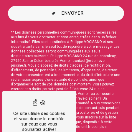
ENVOYER
** Les données personnelles communiquées sont nécessaires
aux fins de vous contacter et sont enregistrées dans un fichier
informatisé. Elles sont destinées à Philippe VOCISANO et ses
sous-traitants dans le seul but de répondre à votre message. Les
données collectées seront communiquées aux seuls
destinataires suivants: Philippe VOCISANO 24 rue de chambray,
27950 Sainte-Colombes-près-Vernon contact@edenreve-
piscine.fr. Vous disposez de droits d’accès, de rectification,
d’effacement, de portabilité, de limitation, d’opposition, de retrait
de votre consentement à tout moment et du droit d’introduire une
réclamation auprès d’une autorité de contrôle, ainsi que
d’organiser le sort de vos données post-mortem. Vous pouvez
exercer ces droits par voie postale à l'adresse 24 rue de
chambray, 27950 Sainte-Colombes-près-Vernon ou par courrier
électronique à l'adresse contact@edenreve-piscine.fr. Un
justificatif d'identité pourra vous être demandé. Nous conservons
vos données pendant la période de prise de contact puis pendant
la durée de prescription légale aux fins probatoires et de gestion
Ce site utilise des cookies
des contentieux. Vous avez le droit de vous inscrire sur la liste
et vous donne le contrôle
d'opposition au démarchage téléphonique, disponible à cette
sur ceux que vous
adresse:
Bloctel.gouv.fr
. Consultez le site cnil.fr pour plus
souhaitez activer
d’informations sur vos droits.